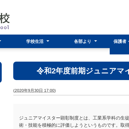
学校生活
各部より
保護者
スクールポリシー
アーツ科
科
および学校評議員
年間行事予定表
学校生活・生徒の活躍
学校行事の案内
部活動
生徒会
進路指導部
生徒支援部
教務部
事務部
わらわら
在校生
いて
保護者
ＰＴＡ
各種資
令和2年度前期ジュニアマ
(
2020年9月30日 17:00
)
ジュニアマイスター顕彰制度とは、工業系学科の生
術・技能を積極的に評価しようというものです。取