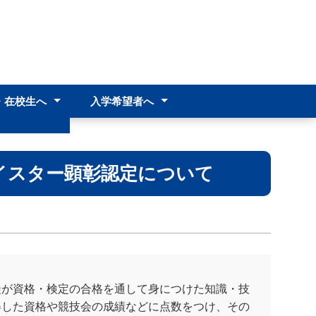
・在校生へ
入学希望者へ
へ
中学生･中学校教諭の皆様へ
入試情報
へ
より
料
イスター顕彰認定について
徒が資格・検定の合格を通して身につけた知識・技
得した資格や競技会の成績などに点数をつけ、その