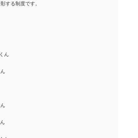
表彰する制度です。
くん
ん
ん
ん