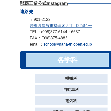
那覇工業公式Instagram
連絡先
〒901-2122
沖縄県浦添市勢理客四丁目22番1号
TEL：(098)877-6144・6637
FAX：(098)875-4883
email：
school@naha-th.open.ed.jp
各学科
機械科
自動車科
電気科