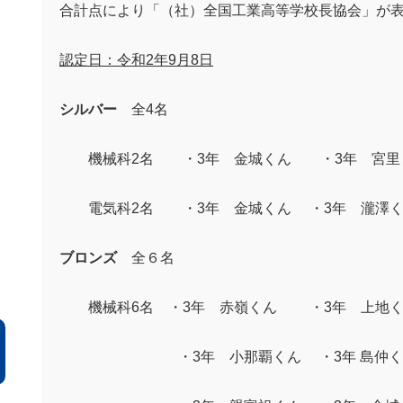
合計点により「（社）全国工業高等学校長協会」が
認定日：令和2年9月8日
シルバー
全4名
機械科2名
・3年 金城くん ・3年 宮里
電気科2名
・3年 金城くん ・3年 瀧澤く
ブロンズ
全６名
機械科6名
・3年 赤嶺くん ・3年 上地く
・3年 小那覇くん ・3年 島仲く