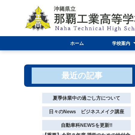
ホーム
学校案内
校長あいさつ
那覇工業高校
学校資料
機械科
自動車科
電気科
グラフィック
服飾デザイン
学校評価結果
運営報告につ
最近の記事
夏季休業中の過ごし方について
日々のNews ビジネスメイク講座
自動車科NEWSを更新!!