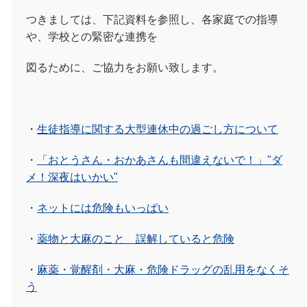
つきましては、下記資料を参照し、
各家庭での指導
や、学校との緊密な連携を
図るために、ご協力をお願い致します。
・
生徒指導に関する大型連休中の過ごし方について
・
「おとうさん・おかあさんも間違えないで！」"ダ
メ！深夜はいかい"
・
ネットには危険もいっぱい
・
薬物と大麻のこと 誤解していると危険
・
麻薬・覚醒剤・大麻・危険ドラッグの乱用をなくそ
う