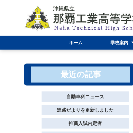
ホーム
学校案内
校長あいさつ
那覇工業高校
学校資料
機械科
自動車科
電気科
グラフィック
服飾デザイン
学校評価結果
運営報告につ
最近の記事
自動車科ニュース
進路だよりを更新しました
推薦入試内定者