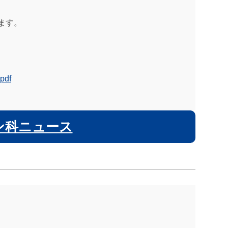
ます。
df
ン科ニュース
。