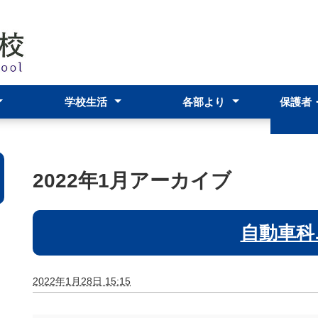
学校生活
各部より
保護者
スクールポリシー
アーツ科
科
および学校評議員
年間行事予定表
学校生活・生徒の活躍
学校行事の案内
部活動
生徒会
進路指導部
生徒支援部
教務部
事務部
わらわら
在校生
いて
保護者
ＰＴＡ
各種資
2022年1月アーカイブ
自動車科
2022年1月28日 15:15