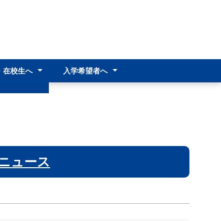
・在校生へ
入学希望者へ
へ
中学生･中学校教諭の皆様へ
入試情報
へ
より
料
ニュース