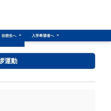
・在校生へ
入学希望者へ
へ
中学生･中学校教諭の皆様へ
入試情報
へ
より
料
拶運動