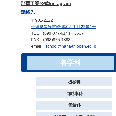
那覇工業公式Instagram
連絡先
〒901-2122
沖縄県浦添市勢理客四丁目22番1号
TEL：(098)877-6144・6637
FAX：(098)875-4883
email：
school@naha-th.open.ed.jp
各学科
機械科
自動車科
電気科