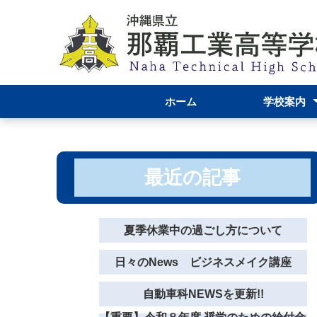
ホーム
学校案内
校長あいさつ
那覇工業高校
学校資料
機械科
自動車科
電気科
グラフィック
服飾デザイン
学校評価結果
運営報告につ
最近の記事
夏季休業中の過ごし方について
日々のNews ビジネスメイク講座
自動車科NEWSを更新!!