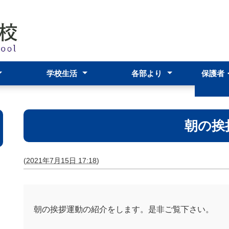
学校生活
各部より
保護者
スクールポリシー
アーツ科
科
および学校評議員
年間行事予定表
学校生活・生徒の活躍
学校行事の案内
部活動
生徒会
進路指導部
生徒支援部
教務部
事務部
わらわら
在校生
いて
保護者
ＰＴＡ
各種資
朝の挨
(
2021年7月15日 17:18
)
朝の挨拶運動の紹介をします。是非ご覧下さい。