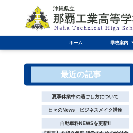
ホーム
学校案内
校長あいさつ
那覇工業高校
学校資料
機械科
自動車科
電気科
グラフィック
服飾デザイン
学校評価結果
運営報告につ
最近の記事
夏季休業中の過ごし方について
日々のNews ビジネスメイク講座
自動車科NEWSを更新!!