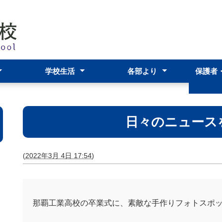
学校生活
各部より
保護者
スクールポリシー
アーツ科
科
および学校評議員
年間行事予定表
学校生活・生徒の活躍
学校行事の案内
部活動
生徒会
進路指導部
生徒支援部
教務部
事務部
わらわら
在校生
いて
保護者
ＰＴＡ
各種資
日々のニュース
(
2022年3月 4日 17:54
)
那覇工業高校の卒業式に、素敵な手作りフォトスポ