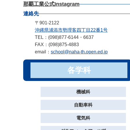
那覇工業公式Instagram
連絡先
〒901-2122
沖縄県浦添市勢理客四丁目22番1号
TEL：(098)877-6144・6637
FAX：(098)875-4883
email：
school@naha-th.open.ed.jp
各学科
機械科
自動車科
電気科