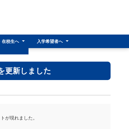
・在校生へ
入学希望者へ
へ
中学生･中学校教諭の皆様へ
入試情報
へ
より
料
を更新しました
ットが現れました。