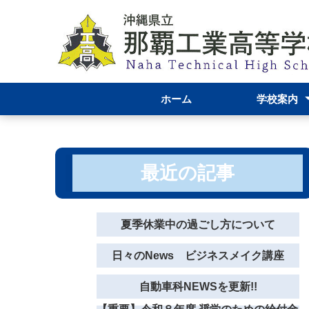
ホーム
学校案内
校長あいさつ
那覇工業高校
学校資料
機械科
自動車科
電気科
グラフィック
服飾デザイン
学校評価結果
運営報告につ
最近の記事
夏季休業中の過ごし方について
日々のNews ビジネスメイク講座
自動車科NEWSを更新!!