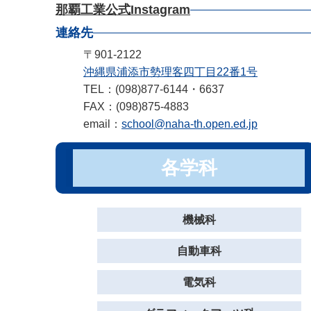
那覇工業公式Instagram
連絡先
〒901-2122
沖縄県浦添市勢理客四丁目22番1号
TEL：(098)877-6144・6637
FAX：(098)875-4883
email：
school@naha-th.open.ed.jp
各学科
機械科
自動車科
電気科