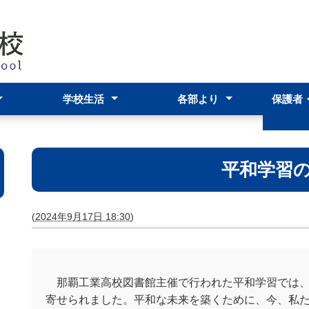
学校生活
各部より
保護者
スクールポリシー
アーツ科
科
および学校評議員
年間行事予定表
学校生活・生徒の活躍
学校行事の案内
部活動
生徒会
進路指導部
生徒支援部
教務部
事務部
わらわら
在校生
いて
保護者
ＰＴＡ
各種資
平和学習
(
2024年9月17日 18:30
)
那覇工業高校図書館主催で行われた平和学習では、
寄せられました。平和な未来を築くために、今、私