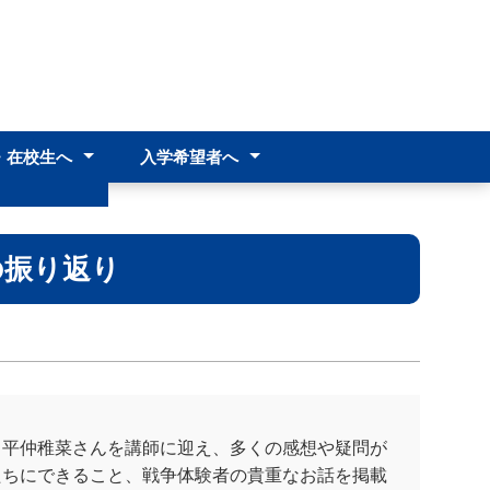
・在校生へ
入学希望者へ
へ
中学生･中学校教諭の皆様へ
入試情報
へ
より
料
の振り返り
平仲稚菜さんを講師に迎え、多くの感想や疑問が
たちにできること、戦争体験者の貴重なお話を掲載